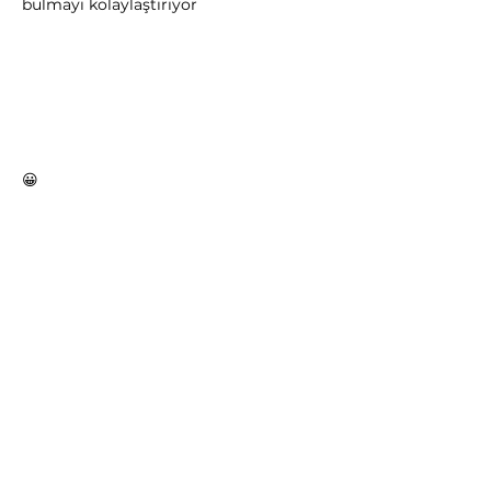
bulmayı kolaylaştırıyor
😀
👍
Edited
Like
About
Group dedicated for various types
of Racing. Autocross, Road
...