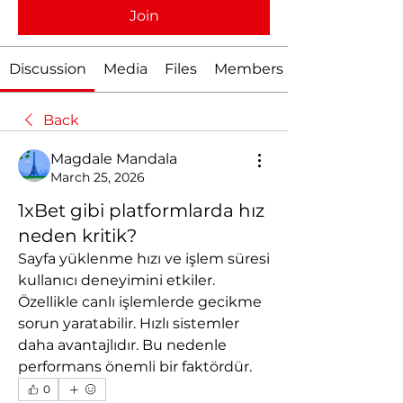
Join
Discussion
Media
Files
Members
Back
Magdale Mandala
March 25, 2026
1xBet gibi platformlarda hız
neden kritik?
Sayfa yüklenme hızı ve işlem süresi 
kullanıcı deneyimini etkiler. 
Özellikle canlı işlemlerde gecikme 
sorun yaratabilir. Hızlı sistemler 
daha avantajlıdır. Bu nedenle 
performans önemli bir faktördür.
0