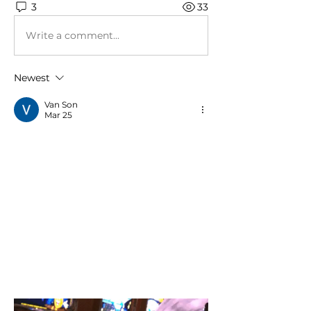
3
33
Write a comment...
Newest
Van Son
Mar 25